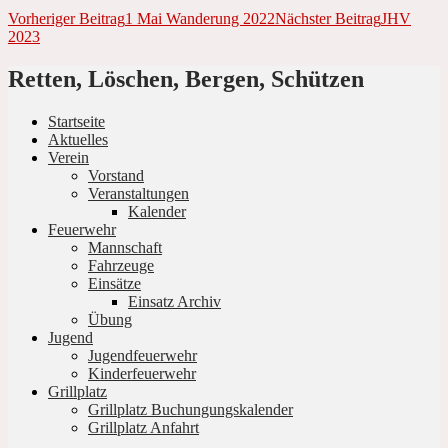
Beitrags-
Vorheriger Beitrag
1 Mai Wanderung 2022
Nächster Beitrag
JHV
2023
Navigation
Retten, Löschen, Bergen, Schützen
Startseite
Aktuelles
Verein
Vorstand
Veranstaltungen
Kalender
Feuerwehr
Mannschaft
Fahrzeuge
Einsätze
Einsatz Archiv
Übung
Jugend
Jugendfeuerwehr
Kinderfeuerwehr
Grillplatz
Grillplatz Buchungungskalender
Grillplatz Anfahrt