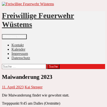
Zum
Inhalt
springen
Freiwillige Feuerwehr
Wüstems
Suchen
Primäres Menü
Kontakt
Kalender
Impressum
Datenschutz
Suche
nach:
Maiwanderung 2023
11. April 2023
Kai Stenger
Die Maiwanderung findet wie gewohnt statt.
Trepppunkt 9:45 am Dalles (Orstmitte)