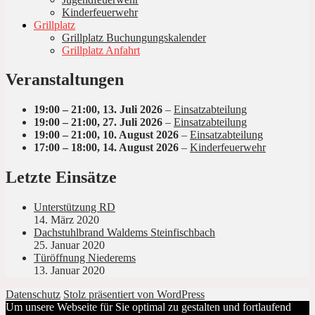
Kinderfeuerwehr
Grillplatz
Grillplatz Buchungungskalender
Grillplatz Anfahrt
Veranstaltungen
19:00
–
21:00
,
13. Juli 2026
–
Einsatzabteilung
19:00
–
21:00
,
27. Juli 2026
–
Einsatzabteilung
19:00
–
21:00
,
10. August 2026
–
Einsatzabteilung
17:00
–
18:00
,
14. August 2026
–
Kinderfeuerwehr
Letzte Einsätze
Unterstützung RD
14. März 2020
Dachstuhlbrand Waldems Steinfischbach
25. Januar 2020
Türöffnung Niederems
13. Januar 2020
Datenschutz
Stolz präsentiert von WordPress
Um unsere Webseite für Sie optimal zu gestalten und fortlaufend