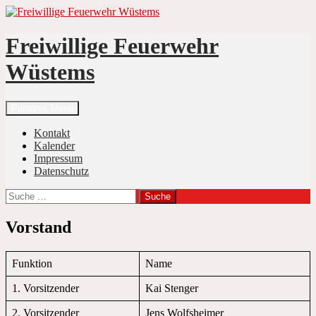
Zum
Inhalt
springen
Freiwillige Feuerwehr
Wüstems
Suchen
Primäres Menü
Kontakt
Kalender
Impressum
Datenschutz
Suche
nach:
Vorstand
Funktion
Name
1. Vorsitzender
Kai Stenger
2. Vorsitzender
Jens Wolfsheimer