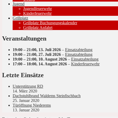
Jugend
Jugendfeuerwehr
Kinderfeuerwehr
Grillplatz
Grillplatz Buchungungskalender
Grillplatz Anfahrt
Veranstaltungen
19:00
–
21:00
,
13. Juli 2026
–
Einsatzabteilung
19:00
–
21:00
,
27. Juli 2026
–
Einsatzabteilung
19:00
–
21:00
,
10. August 2026
–
Einsatzabteilung
17:00
–
18:00
,
14. August 2026
–
Kinderfeuerwehr
Letzte Einsätze
Unterstützung RD
14. März 2020
Dachstuhlbrand Waldems Steinfischbach
25. Januar 2020
Türöffnung Niederems
13. Januar 2020