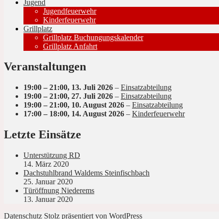
Jugend
Jugendfeuerwehr
Kinderfeuerwehr
Grillplatz
Grillplatz Buchungungskalender
Grillplatz Anfahrt
Veranstaltungen
19:00
–
21:00
,
13. Juli 2026
–
Einsatzabteilung
19:00
–
21:00
,
27. Juli 2026
–
Einsatzabteilung
19:00
–
21:00
,
10. August 2026
–
Einsatzabteilung
17:00
–
18:00
,
14. August 2026
–
Kinderfeuerwehr
Letzte Einsätze
Unterstützung RD
14. März 2020
Dachstuhlbrand Waldems Steinfischbach
25. Januar 2020
Türöffnung Niederems
13. Januar 2020
Datenschutz
Stolz präsentiert von WordPress