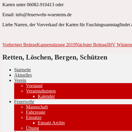
Karten unter 06082-910413 oder
Email: info@feuerwehr-wuestems.de
Liebe Narren, der Vorverkauf der Karten für Faschingssamstagfinde
Beitrags-
Vorheriger Beitrag
Kappensitzung 2019
Nächster Beitrag
JHV Wüstem
Navigation
Retten, Löschen, Bergen, Schützen
Startseite
Aktuelles
Verein
Vorstand
Veranstaltungen
Kalender
Feuerwehr
Mannschaft
Fahrzeuge
Einsätze
Einsatz Archiv
Übung