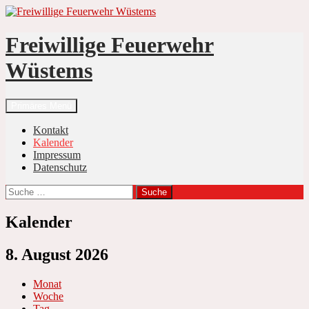
Zum
Inhalt
springen
Freiwillige Feuerwehr
Wüstems
Suchen
Primäres Menü
Kontakt
Kalender
Impressum
Datenschutz
Suche
nach:
Kalender
8. August 2026
Monat
Woche
Tag