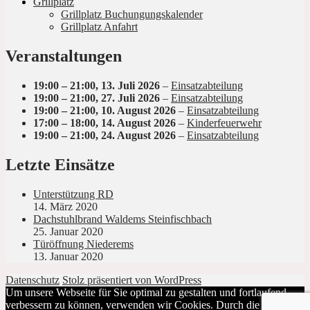
Grillplatz
Grillplatz Buchungungskalender
Grillplatz Anfahrt
Veranstaltungen
19:00
–
21:00
,
13. Juli 2026
–
Einsatzabteilung
19:00
–
21:00
,
27. Juli 2026
–
Einsatzabteilung
19:00
–
21:00
,
10. August 2026
–
Einsatzabteilung
17:00
–
18:00
,
14. August 2026
–
Kinderfeuerwehr
19:00
–
21:00
,
24. August 2026
–
Einsatzabteilung
Letzte Einsätze
Unterstützung RD
14. März 2020
Dachstuhlbrand Waldems Steinfischbach
25. Januar 2020
Türöffnung Niederems
13. Januar 2020
Datenschutz
Stolz präsentiert von WordPress
Um unsere Webseite für Sie optimal zu gestalten und fortlaufend
verbessern zu können, verwenden wir Cookies. Durch die weitere