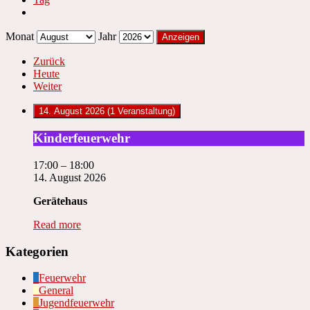
Monat
Jahr
Zurück
Heute
Weiter
14. August 2026
(1 Veranstaltung)
Kinderfeuerwehr
Kinderfeuerwehr
17:00
–
18:00
14. August 2026
Gerätehaus
Read more
Kategorien
Feuerwehr
General
Jugendfeuerwehr