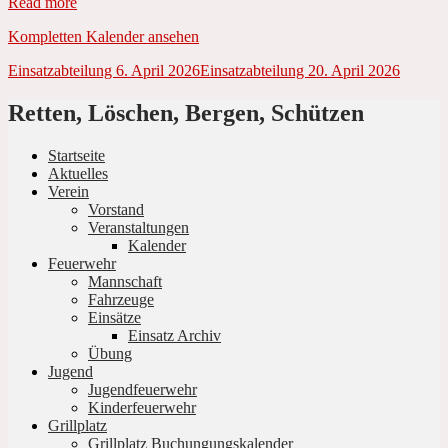
Read more
Kompletten Kalender ansehen
Beitrags-
Einsatzabteilung
6. April 2026
Einsatzabteilung
20. April 2026
Navigation
Retten, Löschen, Bergen, Schützen
Startseite
Aktuelles
Verein
Vorstand
Veranstaltungen
Kalender
Feuerwehr
Mannschaft
Fahrzeuge
Einsätze
Einsatz Archiv
Übung
Jugend
Jugendfeuerwehr
Kinderfeuerwehr
Grillplatz
Grillplatz Buchungungskalender