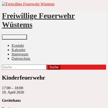
Zum
Inhalt
springen
Freiwillige Feuerwehr
Wüstems
Suchen
Primäres Menü
Kontakt
Kalender
Impressum
Datenschutz
Suche
nach:
Kinderfeuerwehr
Kinderfeuerwehr
17:00
–
18:00
10. April 2026
Gerätehaus