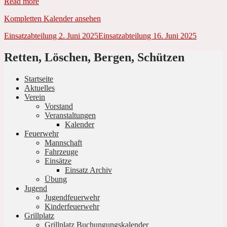
Read more
Kompletten Kalender ansehen
Beitrags-
Einsatzabteilung
2. Juni 2025
Einsatzabteilung
16. Juni 2025
Navigation
Retten, Löschen, Bergen, Schützen
Startseite
Aktuelles
Verein
Vorstand
Veranstaltungen
Kalender
Feuerwehr
Mannschaft
Fahrzeuge
Einsätze
Einsatz Archiv
Übung
Jugend
Jugendfeuerwehr
Kinderfeuerwehr
Grillplatz
Grillplatz Buchungungskalender