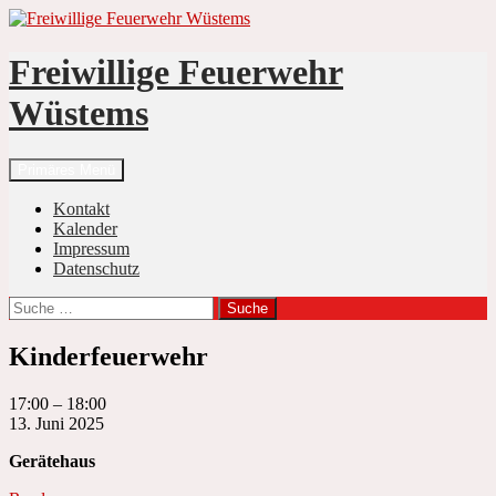
Zum
Inhalt
springen
Freiwillige Feuerwehr
Wüstems
Suchen
Primäres Menü
Kontakt
Kalender
Impressum
Datenschutz
Suche
nach:
Kinderfeuerwehr
Kinderfeuerwehr
17:00
–
18:00
13. Juni 2025
Gerätehaus