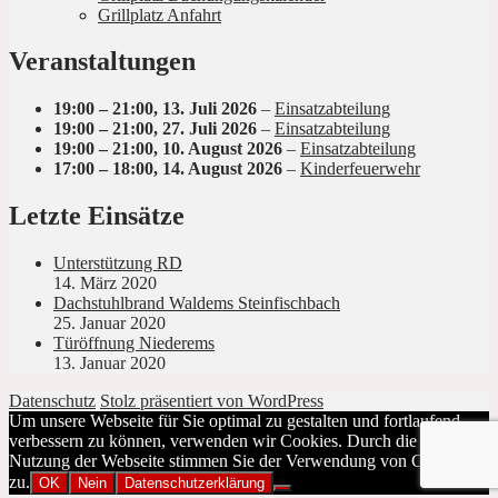
Grillplatz Anfahrt
Veranstaltungen
19:00
–
21:00
,
13. Juli 2026
–
Einsatzabteilung
19:00
–
21:00
,
27. Juli 2026
–
Einsatzabteilung
19:00
–
21:00
,
10. August 2026
–
Einsatzabteilung
17:00
–
18:00
,
14. August 2026
–
Kinderfeuerwehr
Letzte Einsätze
Unterstützung RD
14. März 2020
Dachstuhlbrand Waldems Steinfischbach
25. Januar 2020
Türöffnung Niederems
13. Januar 2020
Datenschutz
Stolz präsentiert von WordPress
Um unsere Webseite für Sie optimal zu gestalten und fortlaufend
verbessern zu können, verwenden wir Cookies. Durch die weitere
Nutzung der Webseite stimmen Sie der Verwendung von Cookies
zu.
OK
Nein
Datenschutzerklärung