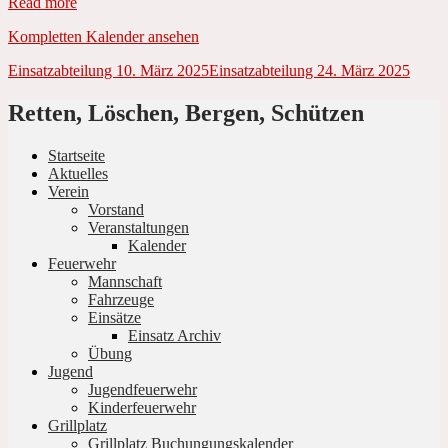
Read more
Kompletten Kalender ansehen
Beitrags-
Einsatzabteilung
10. März 2025
Einsatzabteilung
24. März 2025
Navigation
Retten, Löschen, Bergen, Schützen
Startseite
Aktuelles
Verein
Vorstand
Veranstaltungen
Kalender
Feuerwehr
Mannschaft
Fahrzeuge
Einsätze
Einsatz Archiv
Übung
Jugend
Jugendfeuerwehr
Kinderfeuerwehr
Grillplatz
Grillplatz Buchungungskalender