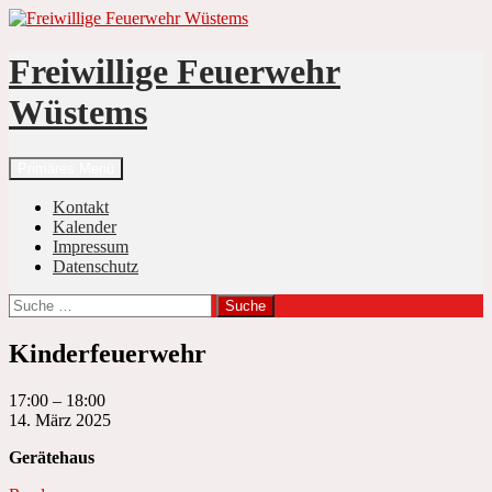
Zum
Inhalt
springen
Freiwillige Feuerwehr
Wüstems
Suchen
Primäres Menü
Kontakt
Kalender
Impressum
Datenschutz
Suche
nach:
Kinderfeuerwehr
Kinderfeuerwehr
17:00
–
18:00
14. März 2025
Gerätehaus