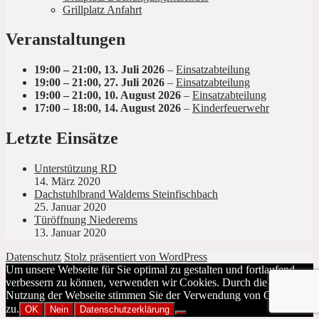
Grillplatz Anfahrt
Veranstaltungen
19:00
–
21:00
,
13. Juli 2026
–
Einsatzabteilung
19:00
–
21:00
,
27. Juli 2026
–
Einsatzabteilung
19:00
–
21:00
,
10. August 2026
–
Einsatzabteilung
17:00
–
18:00
,
14. August 2026
–
Kinderfeuerwehr
Letzte Einsätze
Unterstützung RD
14. März 2020
Dachstuhlbrand Waldems Steinfischbach
25. Januar 2020
Türöffnung Niederems
13. Januar 2020
Datenschutz
Stolz präsentiert von WordPress
Um unsere Webseite für Sie optimal zu gestalten und fortlaufend
verbessern zu können, verwenden wir Cookies. Durch die weitere
Nutzung der Webseite stimmen Sie der Verwendung von Cookies
zu.
OK
Nein
Datenschutzerklärung