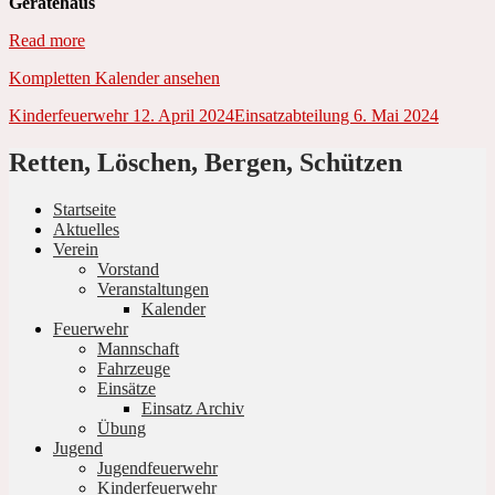
Gerätehaus
Read more
Kompletten Kalender ansehen
Beitrags-
Kinderfeuerwehr
12. April 2024
Einsatzabteilung
6. Mai 2024
Navigation
Retten, Löschen, Bergen, Schützen
Startseite
Aktuelles
Verein
Vorstand
Veranstaltungen
Kalender
Feuerwehr
Mannschaft
Fahrzeuge
Einsätze
Einsatz Archiv
Übung
Jugend
Jugendfeuerwehr
Kinderfeuerwehr