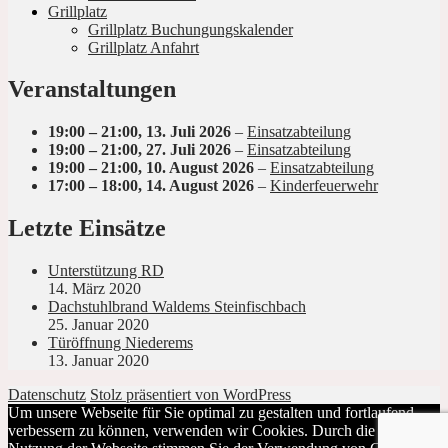
Grillplatz
Grillplatz Buchungungskalender
Grillplatz Anfahrt
Veranstaltungen
19:00
–
21:00
,
13. Juli 2026
–
Einsatzabteilung
19:00
–
21:00
,
27. Juli 2026
–
Einsatzabteilung
19:00
–
21:00
,
10. August 2026
–
Einsatzabteilung
17:00
–
18:00
,
14. August 2026
–
Kinderfeuerwehr
Letzte Einsätze
Unterstützung RD
14. März 2020
Dachstuhlbrand Waldems Steinfischbach
25. Januar 2020
Türöffnung Niederems
13. Januar 2020
Datenschutz
Stolz präsentiert von WordPress
Um unsere Webseite für Sie optimal zu gestalten und fortlaufend
verbessern zu können, verwenden wir Cookies. Durch die weitere