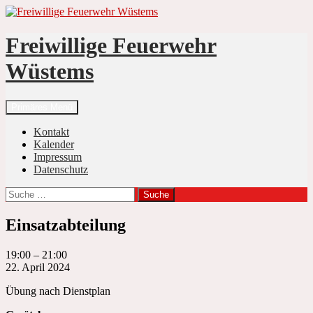
Zum
Inhalt
springen
Freiwillige Feuerwehr
Wüstems
Suchen
Primäres Menü
Kontakt
Kalender
Impressum
Datenschutz
Suche
nach:
Einsatzabteilung
Einsatzabteilung
19:00
–
21:00
22. April 2024
Übung nach Dienstplan