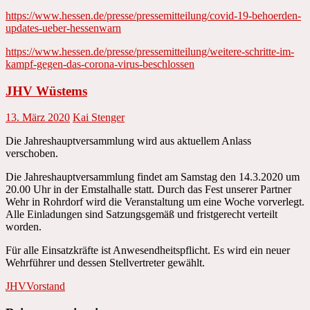
https://www.hessen.de/presse/pressemitteilung/covid-19-behoerden-
updates-ueber-hessenwarn
https://www.hessen.de/presse/pressemitteilung/weitere-schritte-im-
kampf-gegen-das-corona-virus-beschlossen
JHV Wüstems
13. März 2020
Kai Stenger
Die Jahreshauptversammlung wird aus aktuellem Anlass
verschoben.
Die Jahreshauptversammlung findet am Samstag den 14.3.2020 um
20.00 Uhr in der Emstalhalle statt. Durch das Fest unserer Partner
Wehr in Rohrdorf wird die Veranstaltung um eine Woche vorverlegt.
Alle Einladungen sind Satzungsgemäß und fristgerecht verteilt
worden.
Für alle Einsatzkräfte ist Anwesendheitspflicht. Es wird ein neuer
Wehrführer und dessen Stellvertreter gewählt.
JHV
Vorstand